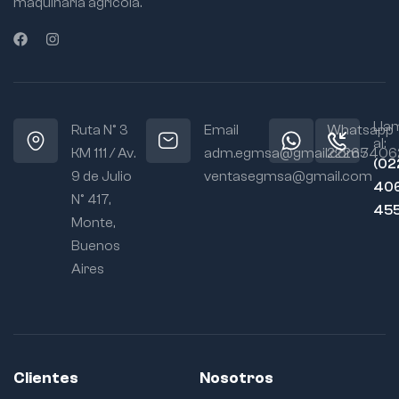
maquinaria agrícola.
Lla
Ruta N° 3
Email
Whatsapp
al:
KM 111 / Av.
adm.egmsa@gmail.com /
22265406
(02
9 de Julio
ventasegmsa@gmail.com
406
N° 417,
45
Monte,
Buenos
Aires
Clientes
Nosotros