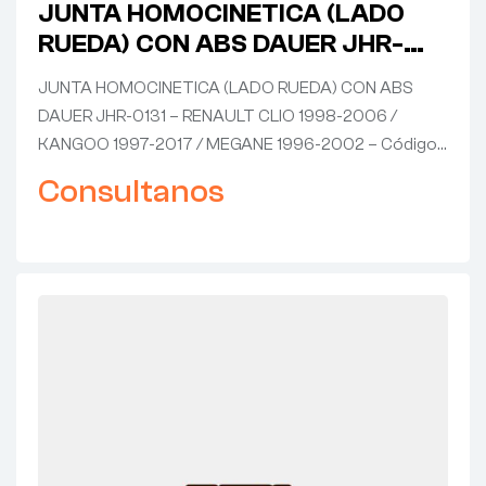
JUNTA HOMOCINETICA (LADO
RUEDA) CON ABS DAUER JHR-
0131 – RENAULT CLIO 1998-2006
JUNTA HOMOCINETICA (LADO RUEDA) CON ABS
/ KANGOO 1997-2017 / MEGANE
DAUER JHR-0131 – RENAULT CLIO 1998-2006 /
1996-2002
KANGOO 1997-2017 / MEGANE 1996-2002 – Código…
Consultanos