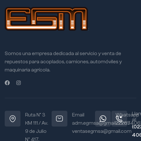
JUNTAS HOMOCINETICAS
JUNTA HOMOCINETICA (LADO
RUEDA) DAUER JHR-0008 –
RENAULT TRAFIC 1992-2002
JUNTA HOMOCINETICA (LADO RUEDA) DAUER JHR-
0008 – RENAULT TRAFIC 1992-2002 Código EAN:
DAU008 – Sector Stock: 10-01-09
Consultanos