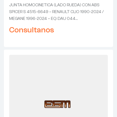
6649 – RENAULT CLIO 1990-
JUNTA HOMOCINETICA (LADO RUEDA) CON ABS
2024 / MEGANE 1996-2024 – EQ:
SPICER S 4515-6649 – RENAULT CLIO 1990-2024 /
DAU 044
MEGANE 1996-2024 – EQ: DAU 044…
Consultanos