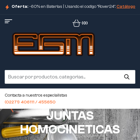
Oferta:
-60% en Baterias | Usando el codigo "Rover24".
Catálogo
(0)
Contacta a nuestros especialistas
(02271) 406111 / 455650
JUNTAS
HOMOCINETICAS