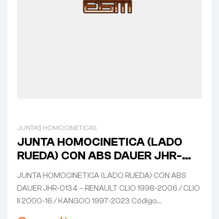
JUNTAS HOMOCINETICAS
JUNTA HOMOCINETICA (LADO
RUEDA) CON ABS DAUER JHR-
0134 – RENAULT CLIO 1998-2006
JUNTA HOMOCINETICA (LADO RUEDA) CON ABS
/ CLIO II 2000-16 / KANGOO 1997-
DAUER JHR-0134 – RENAULT CLIO 1998-2006 / CLIO
2023
II 2000-16 / KANGOO 1997-2023 Código…