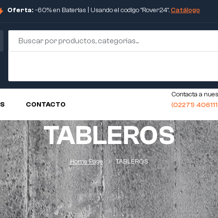
Oferta:
-60% en Baterias | Usando el codigo "Rover24".
Catálogo
Contacta a nues
OS
CONTACTO
(02271) 40611
TABLEROS
Home Page
TABLEROS