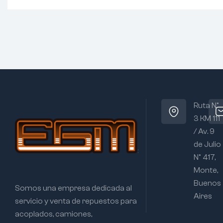
Ruta N°
3 KM 111
/ Av. 9
de Julio
N° 417,
Monte,
Buenos
Somos una empresa dedicada al
Aires
servicio y venta de repuestos para
acoplados, camiones,