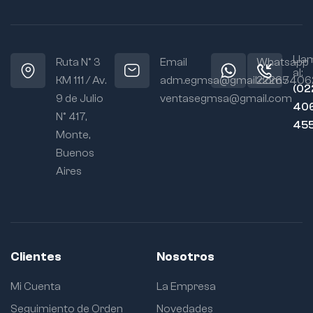
Lla
Ruta N° 3
Email
Whatsapp
al:
KM 111 / Av.
adm.egmsa@gmail.com /
22265406
(02
9 de Julio
ventasegmsa@gmail.com
406
N° 417,
45
Monte,
Buenos
Aires
Clientes
Nosotros
Mi Cuenta
La Empresa
Seguimiento de Orden
Novedades