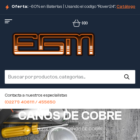
Oferta:
-60% en Baterias | Usando el codigo "Rover24".
Catálogo
(0)
Contacta a nuestros especialistas
(02271) 406111 / 455650
CAÑOS DE COBRE
Home Page
CAÑOS DE COBRE