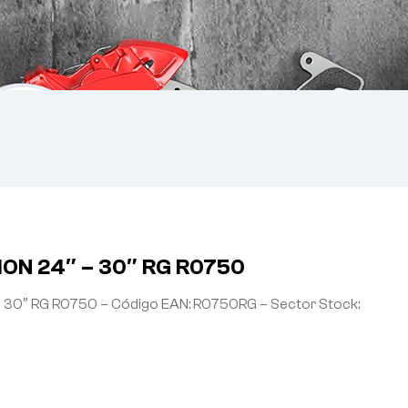
ON 24″ – 30″ RG R0750
30″ RG R0750 – Código EAN: R0750RG – Sector Stock: