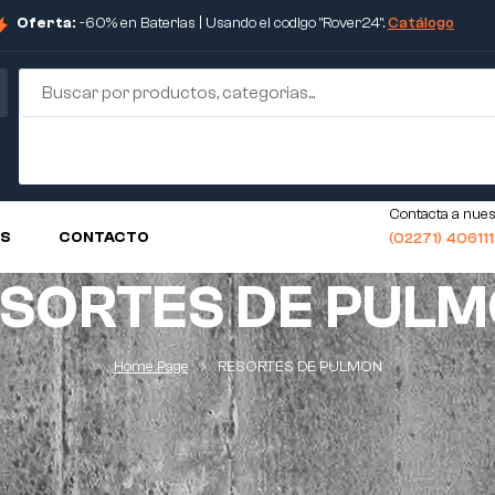
Oferta:
-60% en Baterias | Usando el codigo "Rover24".
Catálogo
Contacta a nues
OS
CONTACTO
(02271) 40611
SORTES DE PUL
Home Page
RESORTES DE PULMON