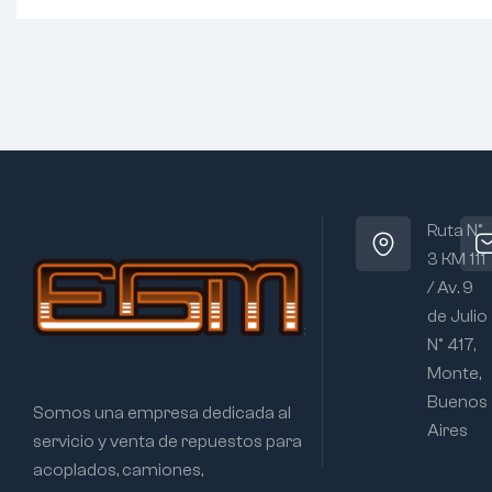
Ruta N°
3 KM 111
/ Av. 9
de Julio
N° 417,
Monte,
Buenos
Somos una empresa dedicada al
Aires
servicio y venta de repuestos para
acoplados, camiones,