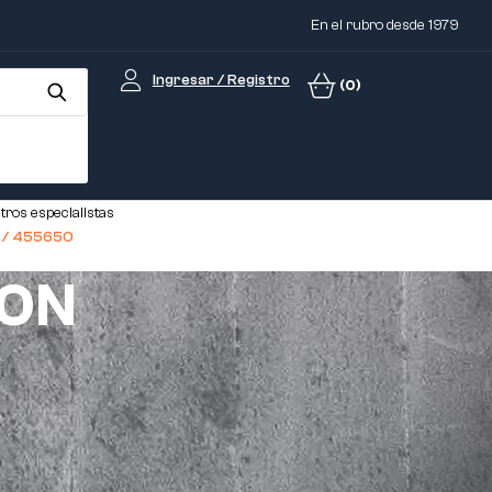
En el rubro desde 1979
Ingresar / Registro
(0)
tros especialistas
1 / 455650
MON