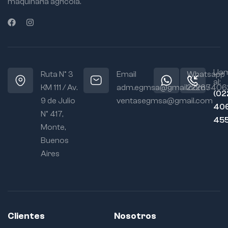
maquinaria agrícola.
Lla
Ruta N° 3
Email
Whatsapp
al:
KM 111 / Av.
adm.egmsa@gmail.com /
22265406
(02
9 de Julio
ventasegmsa@gmail.com
406
N° 417,
45
Monte,
Buenos
Aires
Clientes
Nosotros