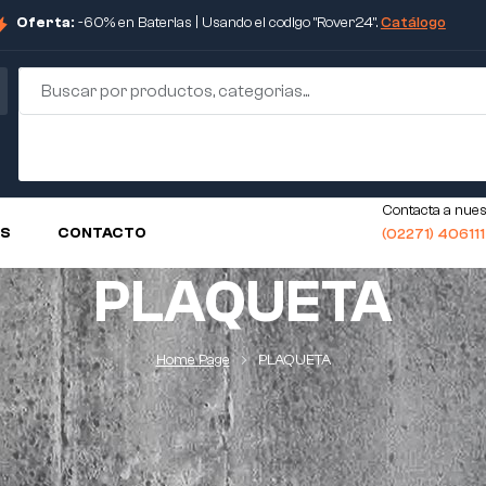
Oferta:
-60% en Baterias | Usando el codigo "Rover24".
Catálogo
Contacta a nues
OS
CONTACTO
(02271) 40611
PLAQUETA
Home Page
PLAQUETA