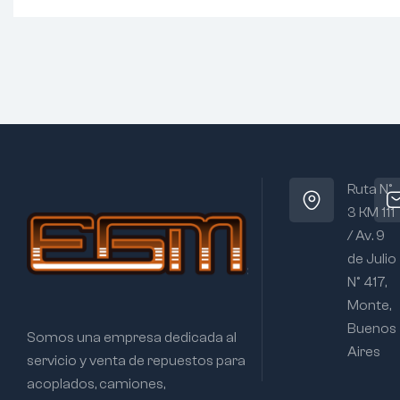
Ruta N°
3 KM 111
/ Av. 9
de Julio
N° 417,
Monte,
Buenos
Somos una empresa dedicada al
Aires
servicio y venta de repuestos para
acoplados, camiones,