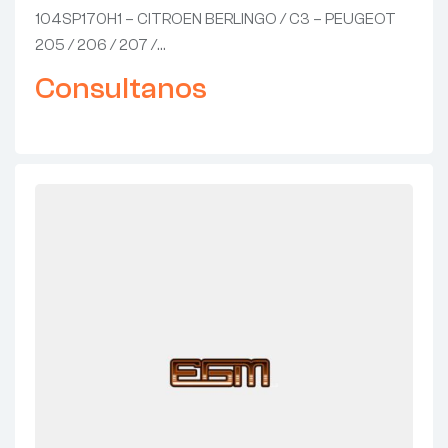
PEUGEOT 205 / 206 / 207 / 208 /
104SP170H1 – CITROEN BERLINGO / C3 – PEUGEOT
PARTNER
205 / 206 / 207 /…
Consultanos