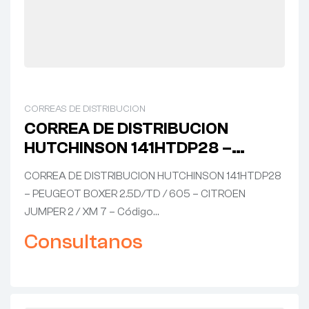
CORREAS DE DISTRIBUCION
CORREA DE DISTRIBUCION
HUTCHINSON 141HTDP28 –
PEUGEOT BOXER 2.5D/TD / 605 –
CORREA DE DISTRIBUCION HUTCHINSON 141HTDP28
CITROEN JUMPER 2 / XM 7
– PEUGEOT BOXER 2.5D/TD / 605 – CITROEN
JUMPER 2 / XM 7 – Código…
Consultanos