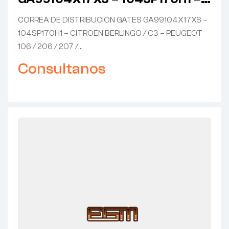
CITROEN BERLINGO / C3 –
CORREA DE DISTRIBUCION GATES GA99104X17XS –
PEUGEOT 106 / 206 / 207 / 208 /
104SP170H1 – CITROEN BERLINGO / C3 – PEUGEOT
PARTNER – FIAT QUBO
106 / 206 / 207 /…
Consultanos