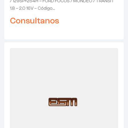
/ 129SP+254H – FORD FOCUS / MONDEO / TRANSIT
1.8 – 2.0 16V – Código…
Consultanos