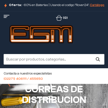
Oferta:
-60% en Baterias | Usando el codigo "Rover24".
Catálogo
(0)
Contacta a nuestros especialistas
(02271) 406111 / 455650
CORREAS DE
DISTRIBUCION