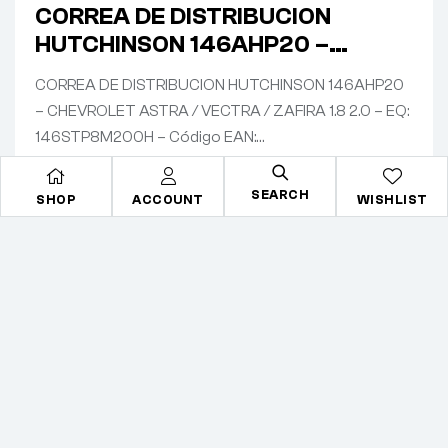
CORREA DE DISTRIBUCION
HUTCHINSON 146AHP20 –
CHEVROLET ASTRA / VECTRA /
CORREA DE DISTRIBUCION HUTCHINSON 146AHP20
ZAFIRA 1.8 2.0 – EQ:
– CHEVROLET ASTRA / VECTRA / ZAFIRA 1.8 2.0 – EQ:
146STP8M200H
146STP8M200H – Código EAN:…
Consultanos
SEARCH
SHOP
ACCOUNT
WISHLIST