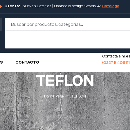
Oferta:
-60% en Baterias | Usando el codigo "Rover24".
Catálogo
Contacta a nues
OS
CONTACTO
(02271) 40611
TEFLON
Home Page
TEFLON