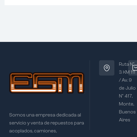
Ruta N°
3 KM 111
/ Av. 9
de Julio
N° 417,
Monte,
Buenos
Somos una empresa dedicada al
Aires
servicio y venta de repuestos para
acoplados, camiones,