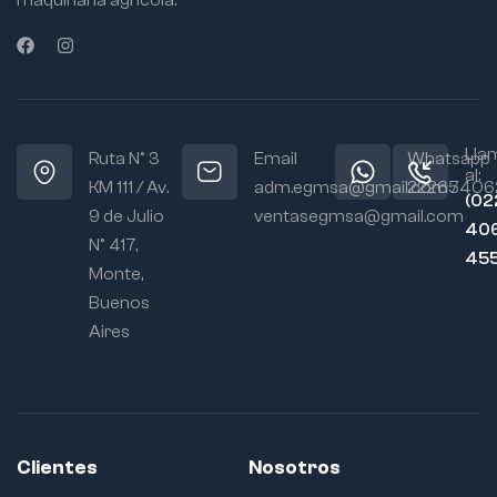
maquinaria agrícola.
Lla
Ruta N° 3
Email
Whatsapp
al:
KM 111 / Av.
adm.egmsa@gmail.com /
22265406
(02
9 de Julio
ventasegmsa@gmail.com
406
N° 417,
45
Monte,
Buenos
Aires
Clientes
Nosotros