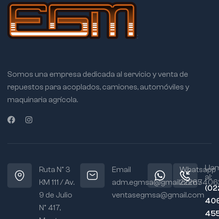
Somos una empresa dedicada al servicio y venta de
repuestos para acoplados, camiones, automóviles y
maquinaria agrícola.
Lla
Ruta N° 3
Email
Whatsapp
al:
KM 111 / Av.
adm.egmsa@gmail.com /
22265406
(02
9 de Julio
ventasegmsa@gmail.com
406
N° 417,
45