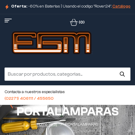
Oferta:
-60% en Baterias | Usando el codigo "Rover24".
Catálogo
(0)
Contacta a nuestros especialistas
(02271) 406111 / 455650
PORTALAMPARAS
Home Page
PORTALAMPARAS