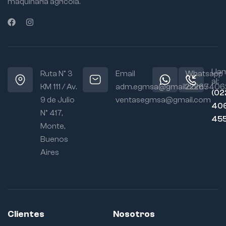
maquinaria agrícola.
Lla
Ruta N° 3
Email
Whatsapp
al:
KM 111 / Av.
adm.egmsa@gmail.com /
22265406
(02
9 de Julio
ventasegmsa@gmail.com
406
N° 417,
45
Monte,
Buenos
Aires
Clientes
Nosotros