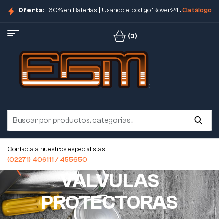
Oferta:
-60% en Baterias | Usando el codigo "Rover24".
Catálogo
(0)
Contacta a nuestros especialistas
(02271) 406111 / 455650
VALVULAS
PROTECTORAS