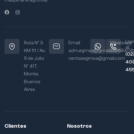
maquinaria agrícola.
Lla
Ruta N° 3
Email
Whatsapp
al:
KM 111 / Av.
adm.egmsa@gmail.com /
22265406
(02
9 de Julio
ventasegmsa@gmail.com
406
N° 417,
45
Monte,
Buenos
Aires
Clientes
Nosotros