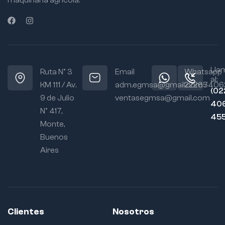
maquinaria agrícola.
Lla
Ruta N° 3
Email
Whatsapp
al:
KM 111 / Av.
adm.egmsa@gmail.com /
22265406
(02
9 de Julio
ventasegmsa@gmail.com
406
N° 417,
45
Monte,
Buenos
Aires
Clientes
Nosotros