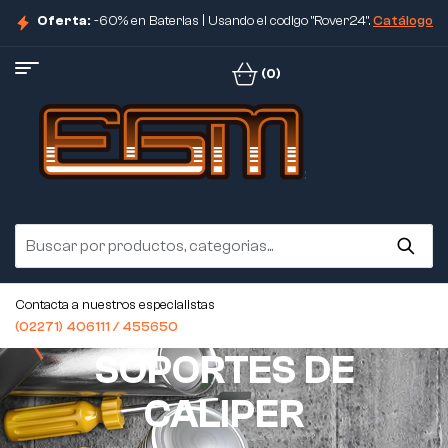
Oferta:
-60% en Baterias | Usando el codigo "Rover24".
Catálogo
(0)
Contacta a nuestros especialistas
(02271) 406111 / 455650
SOPORTES DE
CALIPER